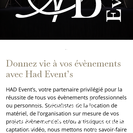
Donnez vie à vos évènements
avec Had Event’s
HAD Event’s, votre partenaire privilégié pour la
réussite de tous vos évènements professionnels
Ensemble,
ou personnels. Spécialistes de la location de
matériel, de l’organisation sur mesure de vos
imaginons vos plus
projets évènementiels et/ou artistiques et de la
captation vidéo, nous mettons notre savoir-faire