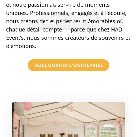
beaux
et notre passion au service de moments
uniques. Professionnels, engagés et à l’écoute,
films
nous créons des expériences mémorables où
chaque détail compte — parce que chez HAD
évènements
Event’s, nous sommes créateurs de souvenirs et
d’émotions.
mariages
DÉCOUVRIR L'ENTREPRISE
spectacles