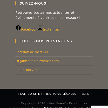
SUIVEZ-NOUS !
Retrouvez toutes nos actualités et
évènements à venir sur nos réseaux !
Facebook
Instagram
TOUTES NOS PRESTATIONS
Location de matériel
Organisation d’événements
Captation vidéo
PLAN DU SITE
MENTIONS LÉGALES
RGPD
Copyright 2026 - Had Event's Production
Développement web :
Mélimélo Studio
| NERAC -
06 24 48